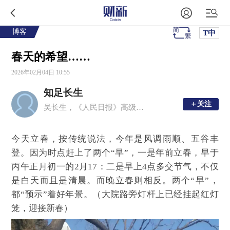
博客
T中
春天的希望……
2026年02月04日 10:55
知足长生
＋关注
＋关注
吴长生，《人民日报》高级编辑
今天立春，按传统说法，今年是风调雨顺、五谷丰
登。因为时点赶上了两个“早”，一是年前立春，早于
丙午正月初一的2月17：二是早上4点多交节气，不仅
是白天而且是清晨。而晚立春则相反。两个“早”，
都“预示”着好年景。（大院路旁灯杆上已经挂起红灯
笼，迎接新春）