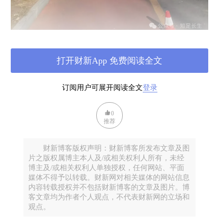
当然，这既是农事的经验积累，更是百姓的心理期
待。至于脾气变幻无常的“老天爷”，尤其越来越诡异
打开财新App 免费阅读全文
的极端天气，给不给“面子”，让人们欣喜还是失望？
那就很难说了。但新春伊始，好的憧憬总是需要的。
订阅用户可展开阅读全文
登录
人之常情。
在这之前不久，北京市召开了“两会”，各省市区“两
0
推荐
会”也先后举行。每年的政府工作报告，都会给老百姓
带来新的振奋、新的期冀。对于我这样的老人来说，
财新博客版权声明：财新博客所发布文章及图
关心国际国内、省市区的大事，更留意与自己生活相
片之版权属博主本人及/或相关权利人所有，未经
关的“身边事”，尤其是居家养老方面的进展。在北京
博主及/或相关权利人单独授权，任何网站、平面
市市长的工作报告中，我看到，2025年，“新建50个区
媒体不得予以转载。财新网对相关媒体的网站信息
内容转载授权并不包括财新博客的文章及图片。博
域养老服务中心，新增7701张家庭养老床位”；2026
客文章均为作者个人观点，不代表财新网的立场和
年，要“实施好养老服务相关法律法规，健全长期护理
观点。
保险制度，新建20个区域养老服务中心，新增5000张