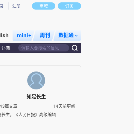
录
注册
商城
订阅
lish
mini+
周刊
数据通
讣闻
知足长生
143篇文章
14天前更新
吴长生，《人民日报》高级编辑