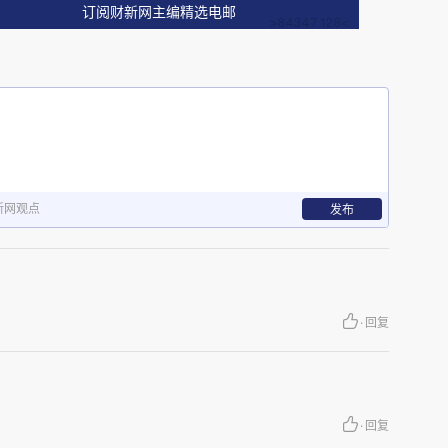
订阅财新网主编精选电邮
新网观点
发布
·
回复
只
·
回复
不回安徽老家过年。但由于“年”近了，今天的“年