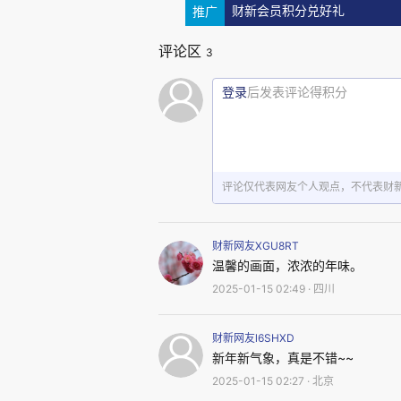
推广
财新会员积分兑好礼
评论区
3
登录
后发表评论得积分
评论仅代表网友个人观点，不代表财
财新网友XGU8RT
温馨的画面，浓浓的年味。
2025-01-15 02:49 · 四川
财新网友l6SHXD
新年新气象，真是不错~~
2025-01-15 02:27 · 北京
身在北京工作的小王，还没决定回