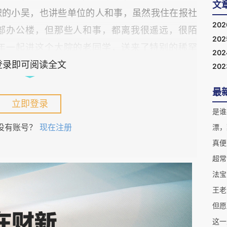
文
职的小吴，也讲些单位的人和事，虽然我住在报社
20
部办公楼，但那些人和事，都离我很遥远，很陌
20
年一起进这个大院的老同学，送来了特别的稀罕
20
为她知道我在西藏呆了十多年，有着特别的西藏情
登录即可阅读全文
20
长时间，还是记者，可这“藏乌梨”，我从来没见
最
在西藏工作生活多年的小飞夫妇，同样是没见过也
立即登录
是谁
，内里却雪白细嫩，又甜又脆。真稀罕！感谢小傅
没有账号？
现在注册
漂，
有特别意义的美食。（网上的资料说，藏乌梨产于
真便
知为什么藏乌梨的宣传页上，安排了一位身着新疆
超常
法宝
王老
但愿
这一