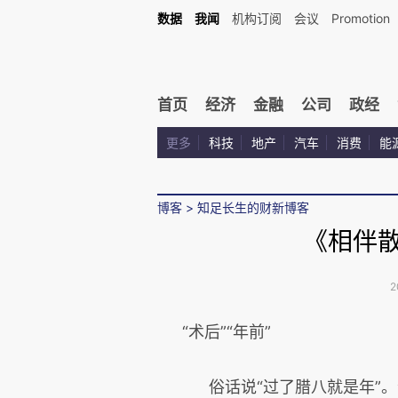
数据
我闻
机构订阅
会议
Promotion
首页
经济
金融
公司
政经
更多
科技
地产
汽车
消费
能
博客
>
知足长生的财新博客
《相伴散
2
“术后”“年前”
俗话说“过了腊八就是年”。