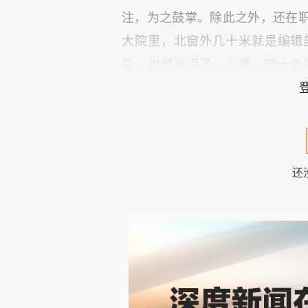
注，为之鼓掌。除此之外，还在
大院里，北窗外几十米就是编辑
生，也很淡漠了。小傅，四十多
物：藏乌梨。这是投我所好，因
结。可尽管在雪域高原生活了那么
过，听都没听说过。微信问了也
没听说过。外表乌黑，像土地雷
还
让我开了眼界，为过年添了一样
四川甘孜、西藏林芝和云南。不
服饰的小姑娘？）