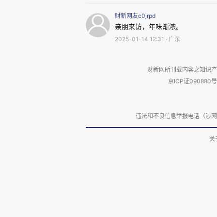
话”明显增多。我告诉她，已经开
财新网友c0jrpd
是该准备了，但现在“过年”的味
亲朋来访，年味渐浓。
2025-01-14 12:31 · 广东
现在平时吃的都像以前过年一样
况：祖父亲自做三样菜，米粉肉
财新网所刊载内容之知识产
套环，一咸一甜。小王说在他们
京ICP证090880号
年都要做，还要自己磨浆、做米粉
宵的全过程，并说那时有个调侃的
违法和不良信息举报电话（涉网络暴力有
么放进去的？老伴儿突然咯咯地笑
关
10点多，小王陪老伴儿在屋
果、蔬菜等说，这儿要收拾一下
不需要收拾。她没再说什么。而
挺直，然后又突然双手倒背哈下