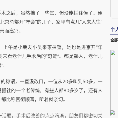
术之后，虽然挡了一些驾，但没能拦住侄子、侄
京总部开“年会”的儿子，家里有点儿“人来人往”
个
善而高兴。
全部
上午是小朋友小吴来家探望，她也是进京开“年
要来看老伴儿手术后的“奇迹”。都是熟人，老伴儿
”。
称谓，一直没改口，一位从20多叫到50多，一
是报社的一个老传统，有些人都80多岁了，还有人
小”，都比称官衔顺耳，听着就亲切。
话题，手术后改善的点点滴滴，朋友们都密切关