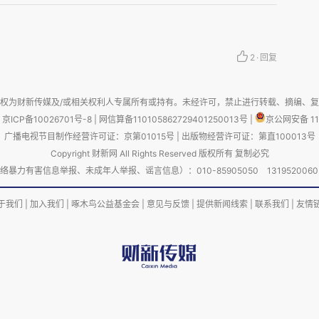
始准备年货，下单网购了醪糟和年糕坨等。她说，
儿越来越淡，因为过去只有过年时才吃些好的，而
2
·
回复
。我说起小时候家里长辈提前准备过年吃食的情
、酥鱼和肉皮冻；家母要炸些香酥排叉、鸡蛋牛奶
权为财新传媒及/或相关权利人专属所有或持有。未经许可，禁止进行转载、摘编、
老家，粉蒸肉、年糕等都不是买，而是自己做，年
京ICP备10026701号-8
|
网信算备110105862729401250013号
|
京公网安备 11
……我还讲了小时候看家里的阿姨自己做馅、摇元
广播电视节目制作经营许可证：京第01015号
|
出版物经营许可证：第直100013号
Copyright 财新网 All Rights Reserved 版权所有 复制必究
段子：“老外”拿着放大镜研究北京的元宵馅是怎
害信息举报、未成年人举报、谣言信息）：010-85905050 13195200605 举报邮
出声来。小王说，大姐肯定听懂啦！
于我们
|
加入我们
|
啄木鸟公益基金会
|
意见与反馈
|
提供新闻线索
|
联系我们
|
友情
里走步。走到晾台门口时，她指着放在晾台的水
。小王说，晾台温度低些，不容易坏，摆放不乱，
昨天走在那里时，小王让老伴儿挺起腰板，她马上
腰说：我还没成这样。走步回家后，小王大笑着告