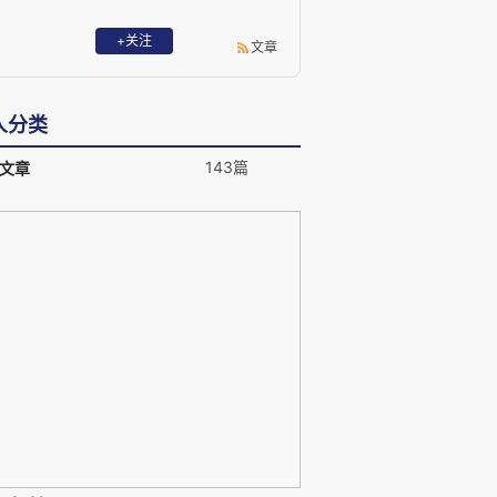
+关注
文章
人分类
143篇
文章