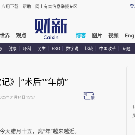
登
应用下载
帮助
网上有害信息举报专区
世界
观点
博客
图片
视频
Eng
源
健康
环科
民生
ESG
数字说
比较
中国改革
专题
记》|“术后”“年前”
025年01月14日 15:57
今天腊月十五，离“年”越来越近。