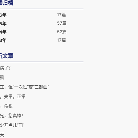
章归档
17篇
26年
57篇
25年
52篇
24年
17篇
23年
新文章
病了？
飘
宜，但“一次过”变“三部曲”
，失常，正常
，命根
兄，您真棒！
少开点儿“门”
天