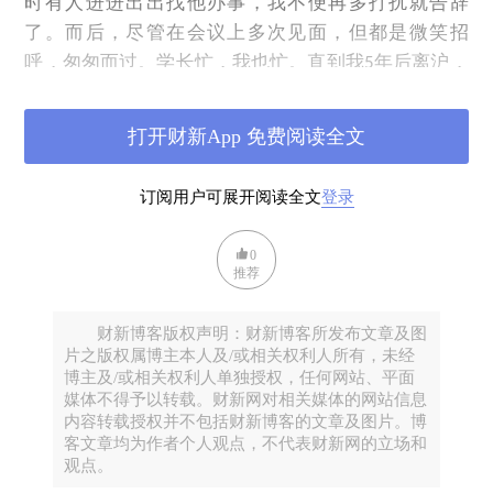
时有人进进出出找他办事，我不便再多打扰就告辞
了。而后，尽管在会议上多次见面，但都是微笑招
呼，匆匆而过。学长忙，我也忙。直到我
年后离沪，
5
我们也没能再单独叙谈。当然，这也与他的工作和职
务的特殊性相关，组织工作应该拒绝“私交”。我也自
打开财新App 免费阅读全文
觉不添麻烦。虽然没有更多交往，但我心中一直对这
位学长充满崇敬。
订阅用户可展开阅读全文
登录
几年前，突然收到朋友发来的不好消息：罗世谦出
车祸了！是骑自行车外出时被撞的，情况严重！怎么
0
推荐
当过上海市委副书记的“大领导”，还自己骑自行车外
出呢？我很不理解。
财新博客版权声明：财新博客所发布文章及图
而后，《忆老罗》纪念文集给了我生动的答案。
片之版权属博主本人及/或相关权利人所有，未经
博主及/或相关权利人单独授权，任何网站、平面
媒体不得予以转载。财新网对相关媒体的网站信息
内容转载授权并不包括财新博客的文章及图片。博
客文章均为作者个人观点，不代表财新网的立场和
观点。