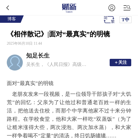
博客
T中
《相伴散记》|面对“最真实”的明镜
2025年06月10日 11:44
知足长生
＋关注
＋关注
吴长生，《人民日报》高级编辑
面对“最真实”的明镜
老朋友发来一段视频，是一位领导干部孩子对“大饥
荒”的回忆：父亲为了让他过和普通老百姓一样的生
活，把他送去住校，而那个中学离他家不过十来分钟
路程。在学校食堂，他和大家一样吃“双蒸饭”（为了
让糙米涨得大些，两次浸泡、两次加水蒸），和大家
一样争着喝不“定量”的清汤，终日饥肠辘辘……